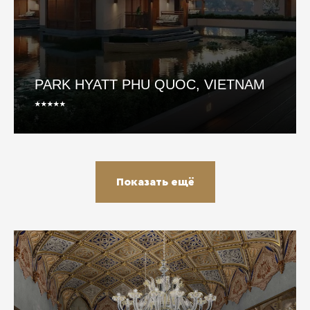
PARK HYATT PHU QUOC, VIETNAM
⭑⭑⭑⭑⭑
Показать ещё