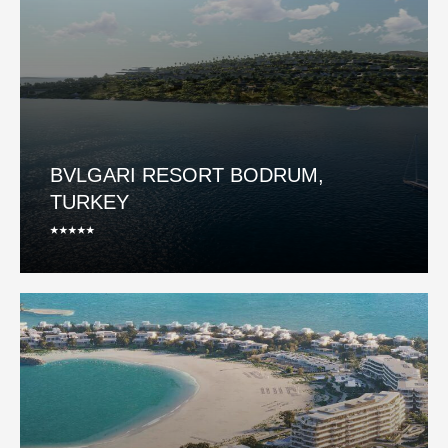
BVLGARI RESORT BODRUM,
TURKEY
⭑⭑⭑⭑⭑