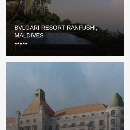
BVLGARI RESORT RANFUSHI,
MALDIVES
⭑⭑⭑⭑⭑