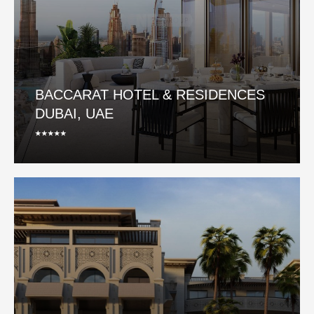
BACCARAT HOTEL & RESIDENCES
DUBAI, UAE
⭑⭑⭑⭑⭑