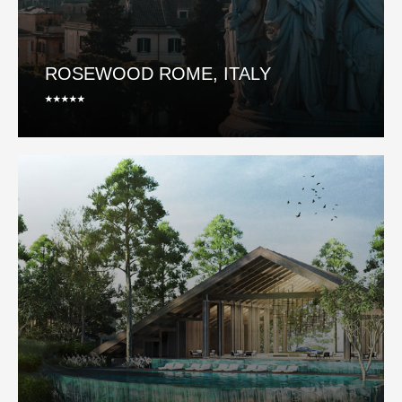
ROSEWOOD ROME, ITALY
⭑⭑⭑⭑⭑