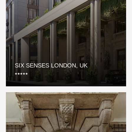
SIX SENSES LONDON, UK
⭑⭑⭑⭑⭑