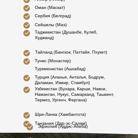
Оман (Маскат)
Сербия (Белград)
Сейшелы (Маэ)
Таджикистан (Душанбе, Куляб,
Худжанд)
Тайланд (Бангкок, Паттайя, Пхукет)
Тунис (Монастир)
Туркменистан (Ашхабад)
Турция (Аланья, Анталья, Бодрум,
Даламан, Измир, Стамбул)
Узбекистан (Бухара, Карши, Навои,
Наманган, Нукус, Самарканд, Ташкент,
Термез, Ургенч, Фергана)
Шри-Ланка (Хамбантота)
Танзания (Дар-эс-Салам)
Эфиопия (Аддис-Абеба)