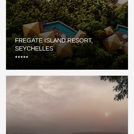
FREGATE ISLAND RESORT,
SEYCHELLES
⭑⭑⭑⭑⭑