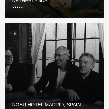
NETHERLANDS
⭑⭑⭑⭑⭑
NOBU HOTEL MADRID, SPAIN