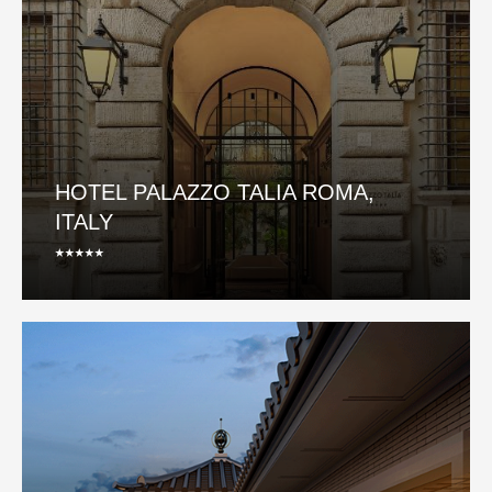
HOTEL PALAZZO TALIA ROMA,
ITALY
⭑⭑⭑⭑⭑