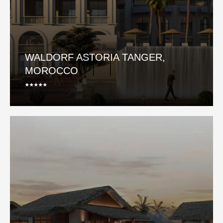
WALDORF ASTORIA TANGER,
MOROCCO
⭑⭑⭑⭑⭑