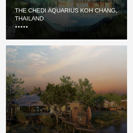
THE CHEDI AQUARIUS KOH CHANG,
THAILAND
⭑⭑⭑⭑⭑