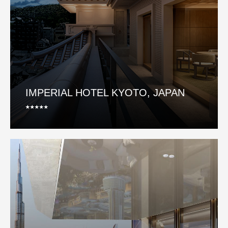
IMPERIAL HOTEL KYOTO, JAPAN
⭑⭑⭑⭑⭑