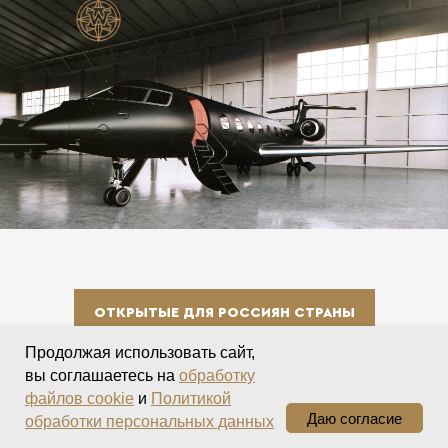
ОТКРЫТЫЕ ДЛЯ РОССИЯН СТРАНЫ
Продолжая использовать сайт,
вы соглашаетесь на
обработку
файлов cookie
и
Политикой
Даю согласие
БЕЗОПАСНОСТЬ И
обработки персональных данных
• Абхазия
• Ливан