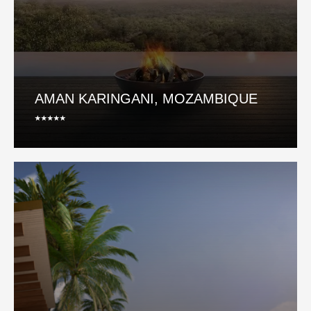
AMAN KARINGANI, MOZAMBIQUE
⭑⭑⭑⭑⭑