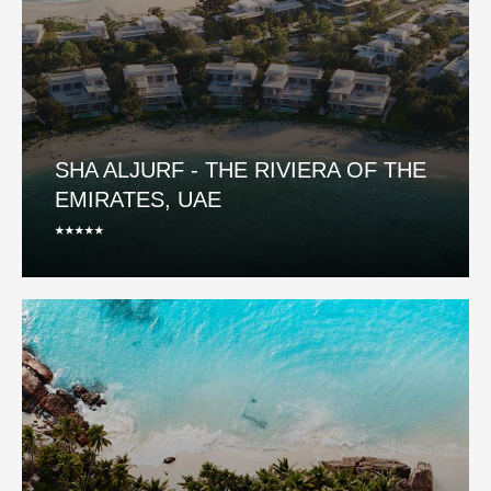
SHA ALJURF - THE RIVIERA OF THE
EMIRATES, UAE
⭑⭑⭑⭑⭑