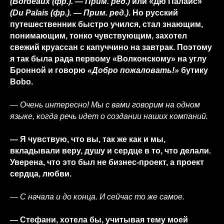
(Bordeaux (фр.). — Прим. ред.)
или «Дю Палаис»
(Du Palais (фр.). — Прим. ред.)
. Но русский
путешественник быстро учился, стал знающим,
понимающим, тонко чувствующим, захотел
свежий круассан с капуччино на завтрак. Поэтому
я так была рада первому «Волконскому» на углу
Бронной и говорю
«Добро пожаловать!»
бутику
Bobo.
— Очень интересно! Мы с вами говорим на одном
языке, когда речь идет о создании наших компаний.
— Я чувствую, что вы, так же как и мы,
вкладывали веру, душу и сердце в то, что делали.
Уверена, что это был не бизнес-проект, а проект
сердца, любви.
— С начала и до конца. И сейчас то же самое.
— Стефани, хотела бы, учитывая тему моей