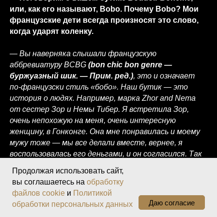
или, как его называют, Bobo. Почему Bobo? Мои
французские дети всегда произносят это слово,
когда ударят коленку.
— Вы наверняка слышали французскую
аббревиатуру BCBG
(bon chic bon genre —
буржуазный шик. — Прим. ред.)
, это и означает
по-французски стиль «бобо». Наш бутик — это
история о людях. Например, марка Zhor and Nema
от сестер Зор и Немы Тибер. Я встретила Зор,
очень непохожую на меня, очень интересную
женщину, в Гонконге. Она мне понравилась и моему
мужу тоже — мы все делали вместе, вернее, я
воспользовалась его деньгами, и он согласился. Так
же и с остальными марками, вот EviDenS de Beauté
Продолжая использовать сайт,
— это мой очень хороший друг Шарль-Эдуард Барт,
вы соглашаетесь на
обработку
которого я знаю уже 24 года, с которым мы
файлов cookie
и
Политикой
встретились здесь, в Москве. Безумный красавец и
Даю согласие
обработки персональных данных
очень большой молодец. Его жена звезда в Японии.